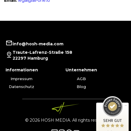
Email:
legal@all-one.io
info@hosh-media.com
Traute-Lafrenz-Straße 158
22297 Hamburg
Kundenbewertungen und Erfahrungen zu
Informationen
Unternehmen
HOSH MEDIA GmbH
Impressum
AGB
SEHR GUT
100%
Datenschutz
Blog
Empfehlungen auf
ProvenExpert.com
4,92 / 5,00
53
16
Bewertungen auf
Bewertungen von 1
SEHR GUT
© 2026 HOSH MEDIA. All rights reserve
ProvenExpert.com
anderen Quelle