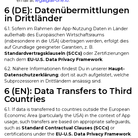
email at
legal@all-one.io
.
6 (DE): Datenübermittlungen
in Drittländer
6.1. Sofern im Rahmen der App-Nutzung Daten in Länder
außerhalb des Europäischen Wirtschaftsraums
(insbesondere in die USA) übertragen werden, erfolgt dies
auf Grundlage geeigneter Garantien, z. B.
Standardvertragsklauseln (SCCs)
oder Zertifizierungen
nach dem
EU-U.S. Data Privacy Framework
.
6.2. Nähere Informationen findest Du in unserer
Haupt-
Datenschutzerklärung
; dort ist auch aufgelistet, welche
Subprozessoren in Drittländern ansässig sind.
6 (EN): Data Transfers to Third
Countries
6.1. If data is transferred to countries outside the European
Economic Area (particularly the USA) in the context of App
usage, such transfers are based on appropriate safeguards,
such as
Standard Contractual Clauses (SCCs)
or
certifications under the
EU-U.S. Data Privacy Framework
.