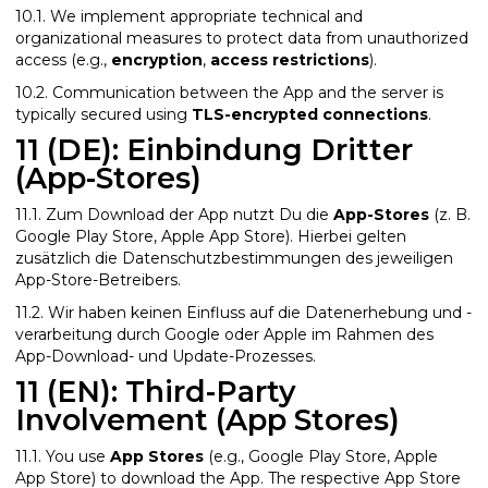
10.1. We implement appropriate technical and
organizational measures to protect data from unauthorized
access (e.g.,
encryption
,
access restrictions
).
10.2. Communication between the App and the server is
typically secured using
TLS-encrypted connections
.
11 (DE): Einbindung Dritter
(App-Stores)
11.1. Zum Download der App nutzt Du die
App-Stores
(z. B.
Google Play Store, Apple App Store). Hierbei gelten
zusätzlich die Datenschutzbestimmungen des jeweiligen
App-Store-Betreibers.
11.2. Wir haben keinen Einfluss auf die Datenerhebung und -
verarbeitung durch Google oder Apple im Rahmen des
App-Download- und Update-Prozesses.
11 (EN): Third-Party
Involvement (App Stores)
11.1. You use
App Stores
(e.g., Google Play Store, Apple
App Store) to download the App. The respective App Store