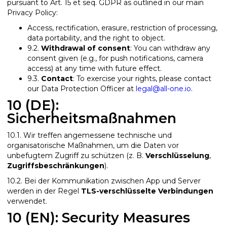
pursuant to Art. 15 et seq. GDPR as outlined in our main
Privacy Policy:
Access, rectification, erasure, restriction of processing,
data portability, and the right to object.
9.2.
Withdrawal of consent
: You can withdraw any
consent given (e.g., for push notifications, camera
access) at any time with future effect.
9.3.
Contact
: To exercise your rights, please contact
our Data Protection Officer at
legal@all-one.io
.
10 (DE):
Sicherheitsmaßnahmen
10.1. Wir treffen angemessene technische und
organisatorische Maßnahmen, um die Daten vor
unbefugtem Zugriff zu schützen (z. B.
Verschlüsselung
,
Zugriffsbeschränkungen
).
10.2. Bei der Kommunikation zwischen App und Server
werden in der Regel
TLS-verschlüsselte Verbindungen
verwendet.
10 (EN): Security Measures