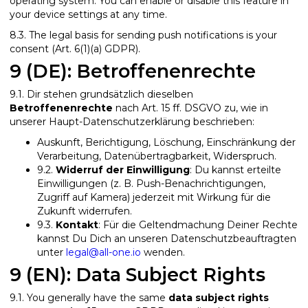
operating system. You can enable or disable this feature in
your device settings at any time.
8.3. The legal basis for sending push notifications is your
consent (Art. 6(1)(a) GDPR).
9 (DE): Betroffenenrechte
9.1. Dir stehen grundsätzlich dieselben
Betroffenenrechte
nach Art. 15 ff. DSGVO zu, wie in
unserer Haupt-Datenschutzerklärung beschrieben:
Auskunft, Berichtigung, Löschung, Einschränkung der
Verarbeitung, Datenübertragbarkeit, Widerspruch.
9.2.
Widerruf der Einwilligung
: Du kannst erteilte
Einwilligungen (z. B. Push-Benachrichtigungen,
Zugriff auf Kamera) jederzeit mit Wirkung für die
Zukunft widerrufen.
9.3.
Kontakt
: Für die Geltendmachung Deiner Rechte
kannst Du Dich an unseren Datenschutzbeauftragten
unter
legal@all-one.io
wenden.
9 (EN): Data Subject Rights
9.1. You generally have the same
data subject rights